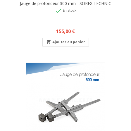
Jauge de profondeur 300 mm - SOREX TECHNIC

En stock
Prix
155,00 €

Ajouter au panier