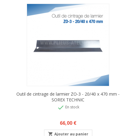
Outil de cintrage de larmier ZO-3 - 20/40 x 470 mm -
SOREX TECHNIC

En stock
Prix
66,00 €

Ajouter au panier