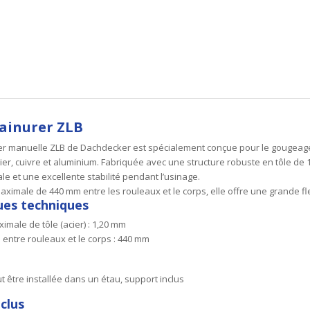
ainurer ZLB
er manuelle ZLB de Dachdecker est spécialement conçue pour le gougeage 
ier, cuivre et aluminium. Fabriquée avec une structure robuste en tôle de 
le et une excellente stabilité pendant l’usinage.
imale de 440 mm entre les rouleaux et le corps, elle offre une grande flexib
ues techniques
imale de tôle (acier) : 1,20 mm
 entre rouleaux et le corps : 440 mm
t être installée dans un étau, support inclus
clus