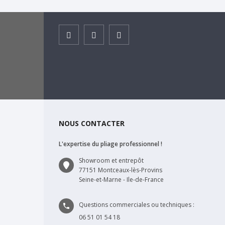
Facebook
Instagram
Youtube
NOUS CONTACTER
L'expertise du pliage professionnel !
Showroom et entrepôt
77151 Montceaux-lès-Provins
Seine-et-Marne - Ile-de-France
Questions commerciales ou techniques :

06 51 01 54 18