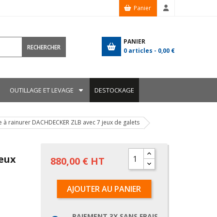
Panier
PANIER
RECHERCHER
0
articles -
0,00 €
OUTILLAGE ET LEVAGE
DESTOCKAGE
 à rainurer DACHDECKER ZLB avec 7 jeux de galets
eux
880,00 € HT
AJOUTER AU PANIER
PAIEMENT 3X SANS FRAIS