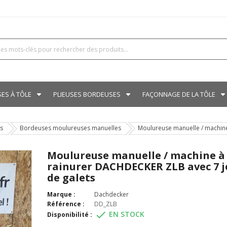
SES À TÔLE
PLIEUSES BORDEUSES
FAÇONNAGE DE LA TÔLE
s
Bordeuses moulureuses manuelles
Moulureuse manuelle / machine
Moulureuse manuelle / machine à
rainurer DACHDECKER ZLB avec 7 j
de galets
Marque :
Dachdecker
Référence :
DD_ZLB

EN STOCK
Disponibilité :