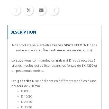
DESCRIPTION
Nos produits peuvent-être
testés GRATUITEMENT
dans
notre entrepôt
en Île-de-France
(sur rendez-vous) !
Lorsque vous commandez un
gabarit D
, vous recevez 2
grands moules qui se fixent dans les fentes de
SK-1350
et
un petit moule mobile.
Les
gabarits D
se déclinent en différents modèles d'une
hauteur de 200 mm :
D 0/10
D 10/20
D 20/30
D 30/40