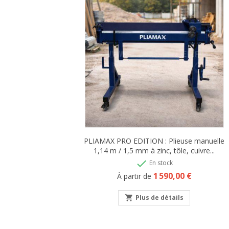
PLIAMAX PRO EDITION : Plieuse manuelle
1,14 m / 1,5 mm à zinc, tôle, cuivre...

En stock
Prix
1 590,00 €
À partir de
shopping_cart
Plus de détails