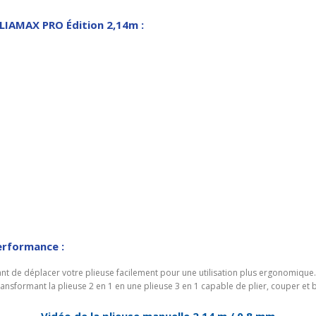
PLIAMAX PRO Édition 2,14m :
erformance :
ant de déplacer votre plieuse facilement pour une utilisation plus ergonomique.
ansformant la plieuse 2 en 1 en une plieuse 3 en 1 capable de plier, couper et 
Vidéo de la plieuse manuelle 2,14 m / 0,8 mm