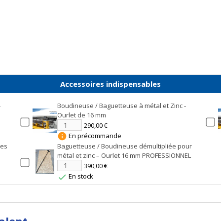
Accessoires indispensables
-
Boudineuse / Baguetteuse à métal et Zinc -
Ourlet de 16 mm
290,00 €
En précommande
info
ées
Baguetteuse / Boudineuse démultipliée pour
métal et zinc – Ourlet 16 mm PROFESSIONNEL
390,00 €
En stock

alent