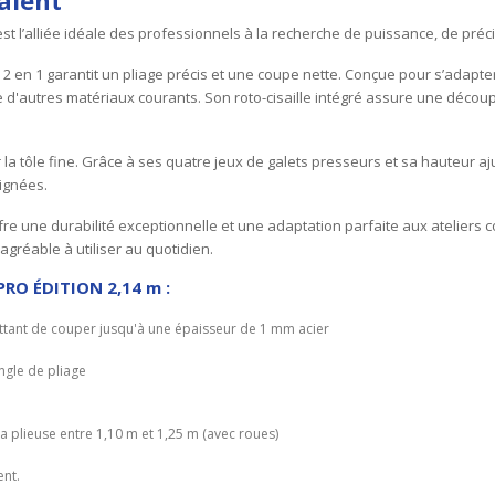
t l’alliée idéale des professionnels à la recherche de puissance, de préc
 2 en 1 garantit un pliage précis et une coupe nette. Conçue pour s’adapter
e d'autres matériaux courants. Son roto-cisaille intégré assure une découp
ur la tôle fine. Grâce à ses quatre jeux de galets presseurs et sa hauteur aj
oignées.
re une durabilité exceptionnelle et une adaptation parfaite aux ateliers
gréable à utiliser au quotidien.
 PRO ÉDITION 2,14 m :
ttant de couper jusqu'à une épaisseur de 1 mm acier
ngle de pliage
la plieuse entre 1,10 m et 1,25 m (avec roues)
ent.