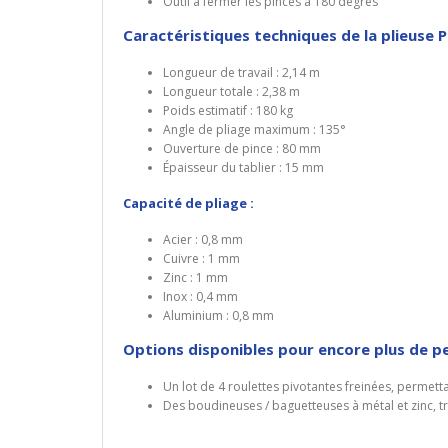
Outil à fermer les pinces à 180 degrés
Caractéristiques techniques de la plieuse 
Longueur de travail : 2,14 m
Longueur totale : 2,38 m
Poids estimatif : 180 kg
Angle de pliage maximum : 135°
Ouverture de pince : 80 mm
Épaisseur du tablier : 15 mm
Capacité de pliage :
Acier : 0,8 mm
Cuivre : 1 mm
Zinc : 1 mm
Inox : 0,4 mm
Aluminium : 0,8 mm
Options disponibles pour encore plus de p
Un lot de 4 roulettes pivotantes freinées, permett
Des boudineuses / baguetteuses à métal et zinc, tr