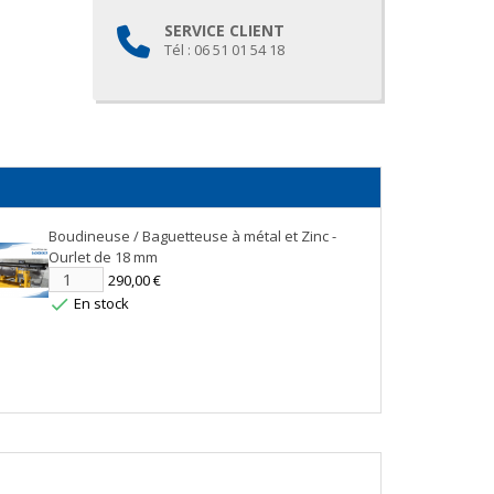
SERVICE CLIENT
Tél : 06 51 01 54 18
Boudineuse / Baguetteuse à métal et Zinc -
Ourlet de 18 mm
290,00 €
En stock
