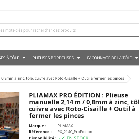
SES À TÔLE
PLIEUSES BORDEUSES
FAÇONNAGE DE LA TÔLE
,8mm à zinc, tôle, cuivre avec Roto-Cisaille + Outil à fermer les pinces
PLIAMAX PRO ÉDITION : Plieuse
manuelle 2,14 m / 0,8mm à zinc, tô
cuivre avec Roto-Cisaille + Outil à
fermer les pinces
Marque :
PLIAMAX
Référence :
PX_2140_ProEdition

EN STOCK
Disponibilité :