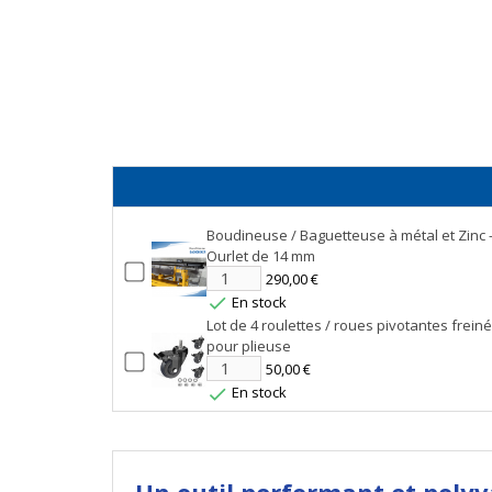
Boudineuse / Baguetteuse à métal et Zinc 
Ourlet de 14 mm
290,00 €
En stock

Lot de 4 roulettes / roues pivotantes frein
pour plieuse
50,00 €
En stock

Un outil performant et polyv