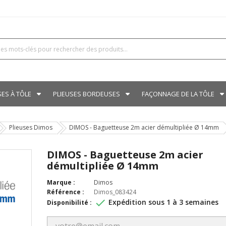
SES À TÔLE
PLIEUSES BORDEUSES
FAÇONNAGE DE LA TÔLE
Plieuses Dimos
DIMOS - Baguetteuse 2m acier démultipliée Ø 14mm
DIMOS - Baguetteuse 2m acier
démultipliée Ø 14mm
Marque :
Dimos
Référence :
Dimos_083424

Expédition sous 1 à 3 semaines
Disponibilité :