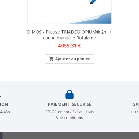
DIMOS - Plieuse TRIADE® OPIUM® 2m +
coupe manuelle Rotalame
Prix
4 055,31 €

Ajouter au panier
TION
PAIEMENT SÉCURISÉ
SA
24/48h
CB / Virement / 3x sans frais
ou 
Voir conditions