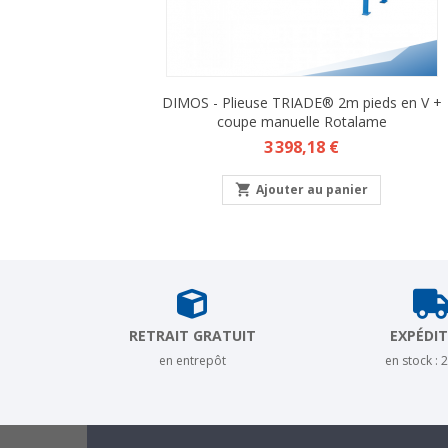
DIMOS - Plieuse TRIADE® 2m pieds en V +
coupe manuelle Rotalame
Prix
3 398,18 €

Ajouter au panier
RETRAIT GRATUIT
EXPÉDI
en entrepôt
en stock : 