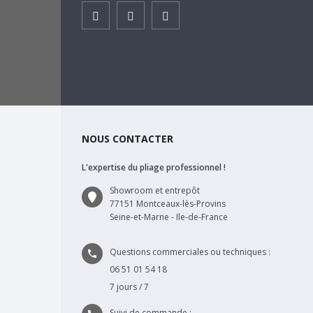
Facebook
Instagram
Youtube
NOUS CONTACTER
L'expertise du pliage professionnel !
Showroom et entrepôt
77151 Montceaux-lès-Provins
Seine-et-Marne - Ile-de-France
Questions commerciales ou techniques :

06 51 01 54 18
7 jours / 7
Suivi de commande :