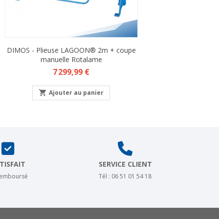
DIMOS - Plieuse LAGOON® 2m + coupe
manuelle Rotalame
Prix
7 299,99 €

Ajouter au panier
TISFAIT
SERVICE CLIENT
remboursé
Tél : 06 51 01 54 18