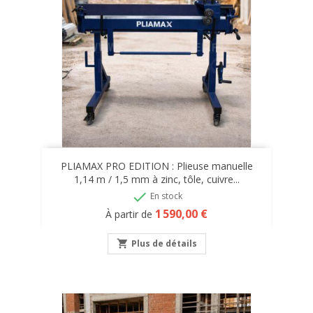
PLIAMAX PRO EDITION : Plieuse manuelle
1,14 m / 1,5 mm à zinc, tôle, cuivre...

En stock
Prix
1 590,00 €
À partir de
shopping_cart
Plus de détails