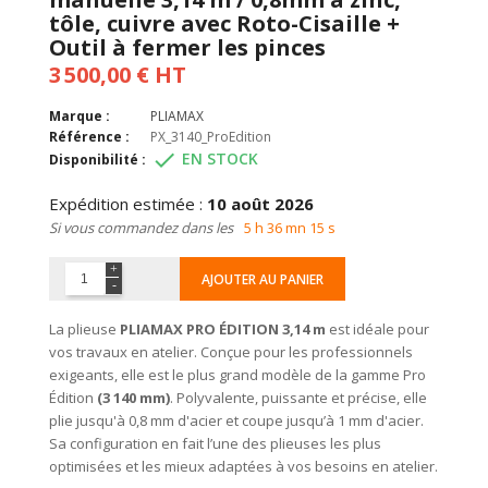
tôle, cuivre avec Roto-Cisaille +
Outil à fermer les pinces
3 500,00 € HT
Marque :
PLIAMAX
Référence :
PX_3140_ProEdition

EN STOCK
Disponibilité :
Expédition estimée :
10 août 2026
Si vous commandez dans les
5 h 36 mn 14 s
AJOUTER AU PANIER
La plieuse
PLIAMAX PRO ÉDITION 3,14 m
est idéale pour
vos travaux en atelier. Conçue pour les professionnels
exigeants, elle est le plus grand modèle de la gamme Pro
Édition
(3 140 mm)
. Polyvalente, puissante et précise, elle
plie jusqu'à 0,8 mm d'acier et coupe jusqu’à 1 mm d'acier.
Sa configuration en fait l’une des plieuses les plus
optimisées et les mieux adaptées à vos besoins en atelier.