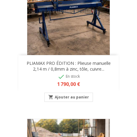
PLIAMAX PRO ÉDITION : Plieuse manuelle
2,14 m / 0,8mm à zinc, tôle, cuivre...

En stock
Prix
1 790,00 €

Ajouter au panier